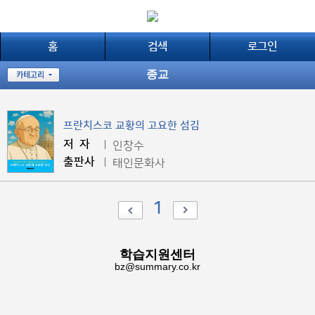
홈
검색
로그인
종교
프란치스코 교황의 고요한 섬김
-
저 자
인창수
출판사
태인문화사
1
학습지원센터
bz@summary.co.kr